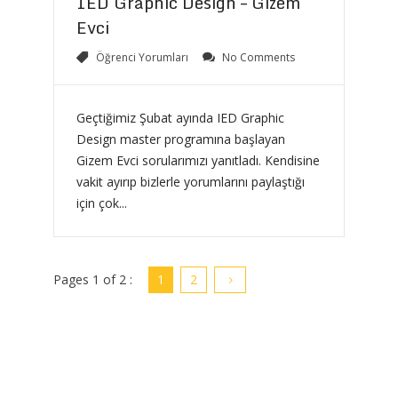
IED Graphic Design – Gizem
Evci
Öğrenci Yorumları
No Comments
Geçtiğimiz Şubat ayında IED Graphic
Design master programına başlayan
Gizem Evci sorularımızı yanıtladı. Kendisine
vakit ayırıp bizlerle yorumlarını paylaştığı
için çok...
Pages
1
of 2 :
1
2