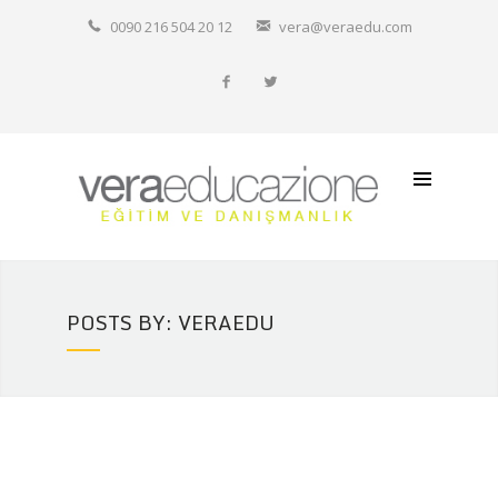
Hakkımızda
0090 216 504 20 12
vera@veraedu.com
Resmi Okullarımız
İtalyanca Özel Ders
Diğer İtalyan Okulları
İletişim
POSTS BY: VERAEDU