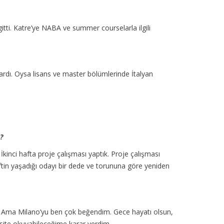
gitti. Katre’ye NABA ve summer courselarla ilgili
vardı. Oysa lisans ve master bölümlerinde İtalyan
?
İkinci hafta proje çalışması yaptık. Proje çalışması
 çiftin yaşadığı odayı bir dede ve torununa göre yeniden
r. Ama Milano’yu ben çok beğendim. Gece hayatı olsun,
rsite okuyabileceğime karar verdim.