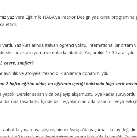
iğimiz yaz Vera Eğitim’le NABA’ya Interior Design yaz kursu programına 
ca ettim.
 vardı. Yaz kurslarında İtalyan öğrenci yoktu, international bir ortam 
dersler ortak alınıyordu ve daha kalabalıktı. Yaş aralığı 17-30 arasıydı.
, çevre, sınıflar?
ar aydınlık ve atölyeler teknolojik anlamda donanımlıydı.
 2 hafta eğitim aldın, bu eğitimin içeriği hakkında bilgi verir misin
ama yaptık. Dersler sabah 9’da başlayıp akşamüstü 6’ya kadar sürüyordu. 
yrı bir oda tasarladık. İçinde belli eşyalar olan oda tasarımı. Veya evli
stanbul’da yaşamaya alışmış birinin Avrupa’da yaşaması kolay değildi
atmin etti.NABA yaz kursu deneyimimden sonra İtalya’da Milano’da ünive