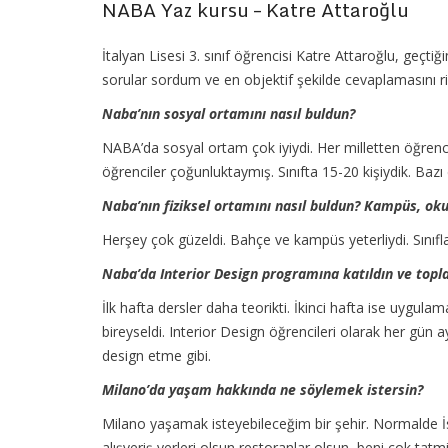
NABA Yaz kursu – Katre Attaroğlu
İtalyan Lisesi 3. sınıf öğrencisi Katre Attaroğlu, geçt
sorular sordum ve en objektif şekilde cevaplamasını ri
Naba’nın sosyal ortamını nasıl buldun?
NABA’da sosyal ortam çok iyiydi. Her milletten öğrenci
öğrenciler çoğunluktaymış. Sınıfta 15-20 kişiydik. Bazı 
Naba’nın fiziksel ortamını nasıl buldun? Kampüs, okul
Herşey çok güzeldi. Bahçe ve kampüs yeterliydi. Sınıfl
Naba’da Interior Design programına katıldın ve toplam
İlk hafta dersler daha teorikti. İkinci hafta ise uygul
bireyseldi. Interior Design öğrencileri olarak her gün a
design etme gibi.
Milano’da yaşam hakkında ne söylemek istersin?
Milano yaşamak isteyebileceğim bir şehir. Normalde İ
alışveriş yerleri olsun restoranlar olsun, beni çok t