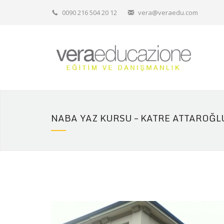
0090 216 504 20 12
vera@veraedu.com
NABA YAZ KURSU – KATRE ATTAROĞL