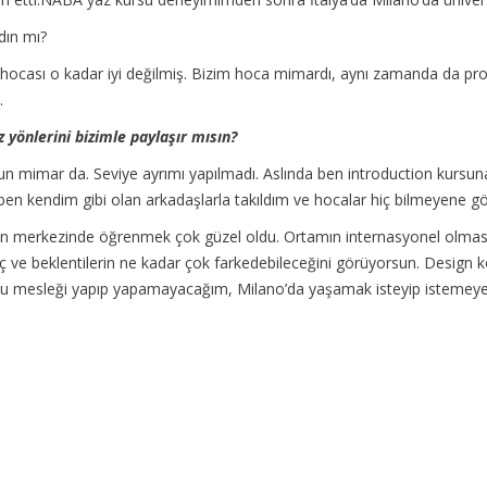
dın mı?
cası o kadar iyi değilmiş. Bizim hoca mimardı, aynı zamanda da prof.t
.
yönlerini bizimle paylaşır mısın?
un mimar da. Seviye ayrımı yapılmadı. Aslında ben introduction kursu
 ben kendim gibi olan arkadaşlarla takıldım ve hocalar hiç bilmeyene gör
işin merkezinde öğrenmek çok güzel oldu. Ortamın internasyonel olması
yaç ve beklentilerin ne kadar çok farkedebileceğini görüyorsun. Design
 bu mesleği yapıp yapamayacağım, Milano’da yaşamak isteyip istemey