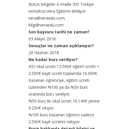
Bütün belgeler e-maille IED Türkiye
temsilcisi Vera Eğitim’e iletiliyor.
vera@veraedu.com,
bilgi@veraedu.com
Son başvuru tarihi ne zaman?
03 Mayıs 2018.
Sonuçlar ne zaman açıklanıyor?
20 Haziran 2018.
Ne kadar burs veriliyor?
IED okul ücreti 13.500€ eğitim ücreti +
2.500€ kayıt ücreti toplamda 16.000€.
Kazanan öğrenciye, eğitim ücreti
üzerinden %100 ya da %50 burs
oranında burs veriliyor.
%50 burs ile okul ücreti 16.140€ yerine
9.250€ oluyor.
%100 burs kazanan öğrenci sadece
2.500€ kayıt ücretini ödüyor.
Proje hakkında detaylı bilgiyi ve