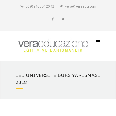
Hakkımızda
0090 216 504 20 12
vera@veraedu.com
Resmi Okullarımız
İtalyanca Özel Ders
Diğer İtalyan Okulları
İletişim
IED ÜNIVERSITE BURS YARIŞMASI
2018