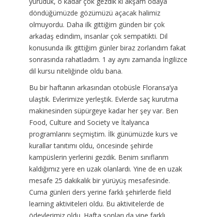
yürüdük, o kadar çok gezdik ki akşam odaya
döndüğümüzde gözümüzü açacak halimiz
olmuyordu. Daha ilk gittiğim günden bir çok
arkadaş edindim, insanlar çok sempatikti. Dil
konusunda ilk gittiğim günler biraz zorlandım fakat
sonrasında rahatladım. 1 ay aynı zamanda İngilizce
dil kursu niteliğinde oldu bana.
Bu bir haftanın arkasından otobüsle Floransa’ya
ulaştık. Evlerimize yerleştik. Evlerde saç kurutma
makinesinden süpürgeye kadar her şey var. Ben
Food, Culture and Society ve İtalyanca
programlarını seçmiştim. İlk günümüzde kurs ve
kurallar tanıtımı oldu, öncesinde şehirde
kampüslerin yerlerini gezdik. Benim sınıflarım
kaldığımız yere en uzak olanlardı. Yine de en uzak
mesafe 25 dakikalık bir yürüyüş mesafesinde.
Cuma günleri ders yerine farklı şehirlerde field
learning aktiviteleri oldu. Bu aktivitelerde de
ödevlerimiz oldu. Hafta sonları da yine farklı