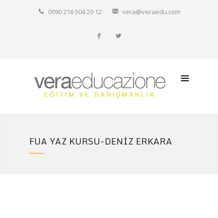
Hakkımızda
0090 216 504 20 12
vera@veraedu.com
Resmi Okullarımız
İtalyanca Özel Ders
Diğer İtalyan Okulları
İletişim
FUA YAZ KURSU-DENIZ ERKARA