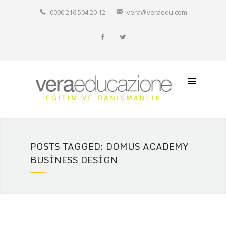
Hakkımızda
0090 216 504 20 12
vera@veraedu.com
Resmi Okullarımız
İtalyanca Özel Ders
Diğer İtalyan Okulları
İletişim
POSTS TAGGED: DOMUS ACADEMY
BUSINESS DESIGN