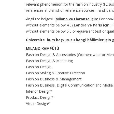
relevant phenomenon for the fashion industry (I.E.susta
references and a list of reference sources – and it s
-İngilizce belgesi .
Milano ve Floransa için:
For non-En
without elements below 4.5)
Londra ve Paris için:
Fo
without elements below 5.5 or equivalent test or quali
Üniversite burs başvurusu hangi bölümler için g
MILANO KAMPÜSÜ
Fashion Design & Accessories (Womenswear or Men
Fashion Design & Marketing
Fashion Design
Fashion Styling & Creative Direction
Fashion Business & Management
Fashion Business, Digital Communication and Media
Interior Design*
Product Design*
Visual Design*