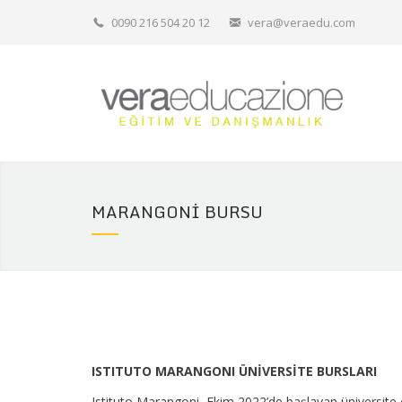
0090 216 504 20 12
vera@veraedu.com
MARANGONI BURSU
ISTITUTO MARANGONI ÜNİVERSİTE BURSLARI
Istituto Marangoni, Ekim 2022’de başlayan üniversite e