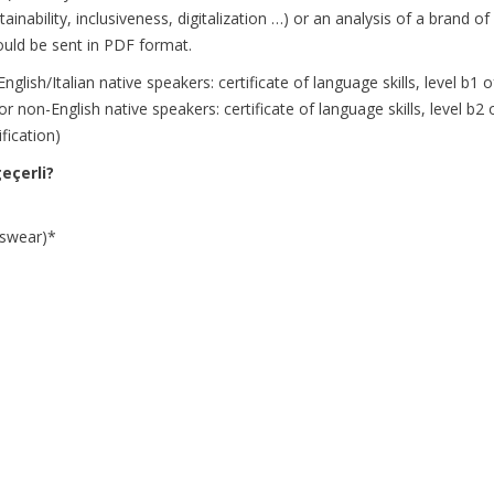
inability, inclusiveness, digitalization …) or an analysis of a brand of
hould be sent in PDF format.
glish/Italian native speakers: certificate of language skills, level b1 
r non-English native speakers: certificate of language skills, level b2
fication)
eçerli?
swear)*