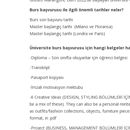
Burs başvurusu ile ilgili önemli tarihler neler?
Burs son başvuru tarihi
Master başlangıç tarihi (Milano ve Floransa)
Master başlangıç tarihi (Londra ve Paris)
Üniversite burs başvurusu için hangi belgeler h
-Diploma – Son sınıfta okuyanlar için öğrenci belgesi
-Transkript
-Pasaport kopyası
-İmzalı motivasyon mektubu
-6 Creative Ideas (DESIGN, STYLING BÖLÜMLERİ İÇİN)
be a mix of these). They can also be a personal reint
as outfits/fashion collections, objects, furniture piec
format, in .pdf
-Project (BUSINESS, MANAGEMENT BÖLÜMLERİ İÇİN) – 