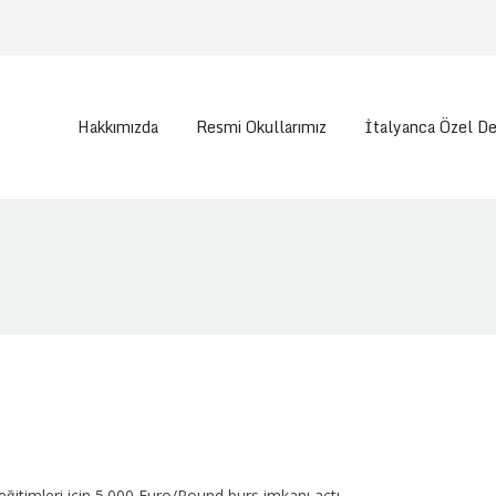
Hakkımızda
Resmi Okullarımız
İtalyanca Özel De
ğitimleri için 5.000 Euro/Pound burs imkanı açtı.